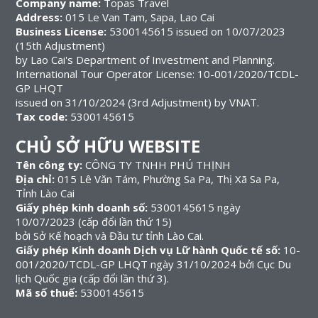
Company name:
Topas Travel
Address:
015 Le Van Tam, Sapa, Lao Cai
Business License:
5300145615 issued on 10/07/2023
(15th Adjustment)
by Lao Cai's Department of Investment and Planning.
International Tour Operator License: 10-001/2020/TCDL-
GP LHQT
issued on 31/10/2024 (3rd Adjustment) by VNAT.
Tax code:
5300145615
CHỦ SỞ HỮU WEBSITE
Tên công ty:
CÔNG TY TNHH PHÚ THỊNH
Địa chỉ:
015 Lê Văn Tám, Phường Sa Pa, Thị Xã Sa Pa,
Tỉnh Lào Cai
Giấy phép kinh doanh số:
5300145615 ngày
10/07/2023 (cấp đổi lần thứ 15)
bởi Sở Kế hoạch và Đầu tư tỉnh Lào Cai.
Giấy phép Kinh doanh Dịch vụ Lữ hành Quốc tế số:
10-
001/2020/TCDL-GP LHQT ngày 31/10/2024 bởi Cục Du
lịch Quốc gia (cấp đổi lần thứ 3).
Mã số thuế:
5300145615