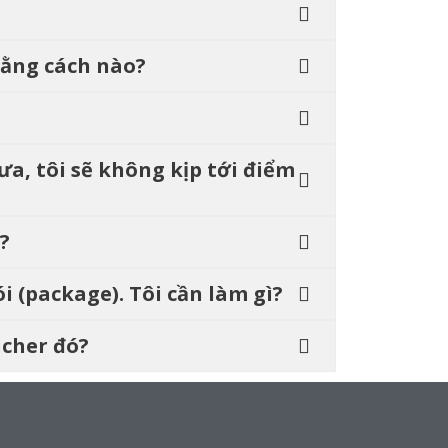
bằng cách nào?
ưa, tôi sẽ không kịp tới điểm
?
i (package). Tôi cần làm gì?
ucher đó?