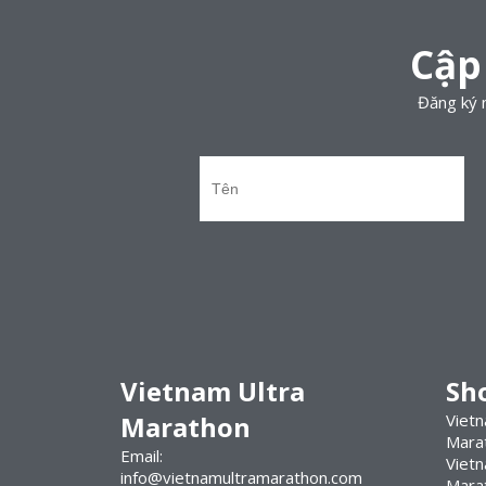
Cập
Đăng ký n
Vietnam Ultra
Sh
Marathon
Vietn
Mara
Email:
Viet
info@vietnamultramarathon.com
Mara