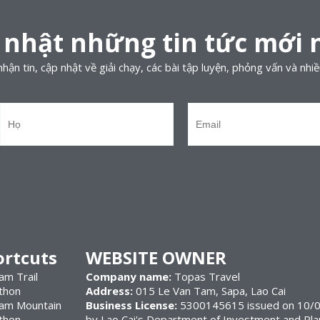
 nhật những tin tức mới 
hận tin, cập nhật về giải chạy, các bài tập luyện, phỏng vấn và nhiề
ortcuts
WEBSITE OWNER
am Trail
Company name:
Topas Travel
thon
Address:
015 Le Van Tam, Sapa, Lao Cai
nam Mountain
Business License:
5300145615 issued on 10/0
thon
by Lao Cai's Department of Investment and Pla