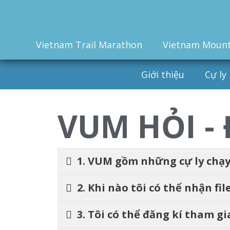
Vietnam Trail Marathon
Vietnam Mount
Giới thiệu
Cự ly
VUM HỎI -
1. VUM gồm những cự ly chạy
2. Khi nào tôi có thể nhận fil
3. Tôi có thể đăng kí tham g