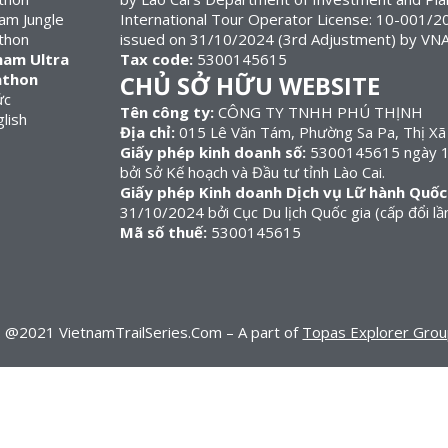
am Jungle
International Tour Operator License: 10-00
thon
issued on 31/10/2024 (3rd Adjustment) by VN
nam Ultra
Tax code:
5300145615
athon
CHỦ SỞ HỮU WEBSITE
ức
Tên công ty:
CÔNG TY TNHH PHÚ THỊNH
Địa chỉ:
015 Lê Văn Tám, Phường Sa Pa, Thị Xã 
Giấy phép kinh doanh số:
5300145615 ngày 10
bởi Sở Kế hoạch và Đầu tư tỉnh Lào Cai.
Giấy phép Kinh doanh Dịch vụ Lữ hành Quốc
31/10/2024 bởi Cục Du lịch Quốc gia (cấp đổi lần
Mã số thuế:
5300145615
d. @2021 VietnamTrailSeries.Com – A part of
Topas Explorer Gro