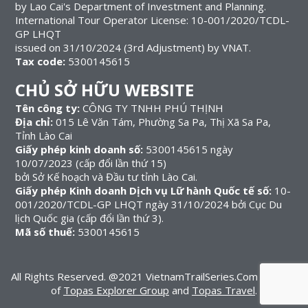
by Lao Cai's Department of Investment and Planning.
International Tour Operator License: 10-001/2020/TCDL-
GP LHQT
issued on 31/10/2024 (3rd Adjustment) by VNAT.
Tax code:
5300145615
CHỦ SỞ HỮU WEBSITE
Tên công ty:
CÔNG TY TNHH PHÚ THỊNH
Địa chỉ:
015 Lê Văn Tám, Phường Sa Pa, Thị Xã Sa Pa,
Tỉnh Lào Cai
Giấy phép kinh doanh số:
5300145615 ngày
10/07/2023 (cấp đổi lần thứ 15)
bởi Sở Kế hoạch và Đầu tư tỉnh Lào Cai.
Giấy phép Kinh doanh Dịch vụ Lữ hành Quốc tế số:
10-
001/2020/TCDL-GP LHQT ngày 31/10/2024 bởi Cục Du
lịch Quốc gia (cấp đổi lần thứ 3).
Mã số thuế:
5300145615
All Rights Reserved. @2021 VietnamTrailSeries.Com – A part
of
Topas Explorer Group
and
Topas Travel
.