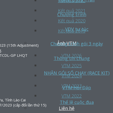
Kết quả 2022
Kết quả 2021
Chương trình
Kết quả 2020
VĐV tự túc
Kết quả 2019
Ảnh VTM
Chương trình gói 3 ngày
23 (15th Adjustment)
g.
VTM 2026
20/TCDL-GP LHQT
Thông tin chung
VTM 2025
NHẬN GÓI SỐ CHẠY (RACE KIT)
VTM 2024
VTM 2023
VTM Hỏi-Đáp
VTM 2022
a, Tỉnh Lào Cai
Thể lệ cuộc đua
2023 (cấp đổi lần thứ 15)
Liên hệ