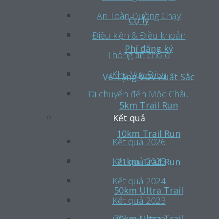
An Toàn Đường Chạy
Cự ly
Điều kiện & Điều khoản
Phí đăng ký
Thông tin chỗ ở
Khu Vực Đích
Vé Tặng VĐV Xuất Sắc
Di chuyển đến Mộc Châu
5km Trail Run
Kết quả
10km Trail Run
Kết quả 2026
Kết quả 2025
21km Trail Run
Kết quả 2024
50km Ultra Trail
Kết quả 2023
70km Ultra Trail