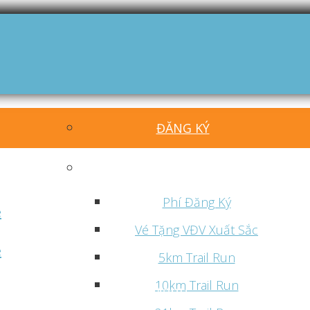
ĐĂNG KÝ
Cự ly
Phí Đăng Ký
Vé Tặng VĐV Xuất Sắc
5km Trail Run
10km Trail Run
Menu