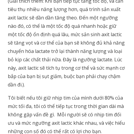
(Giải thích thêm: Khi bạn tiếp tục tăng tốc độ, và cần
tiêu thụ nhiều năng lượng hơn, quá trình sản xuất
axit lactic sẽ dần dần tăng theo. Đến một ngưỡng
nào đó, có thể là một tốc độ quá nhanh hoặc giữ
một tốc độ ổn định quá lâu, mức sản sinh axit lactic
sẽ tăng vọt và cơ thể của bạn sẽ không đủ khả năng
chuyển hóa lactate trở lại thành năng lượng và loại
bỏ kịp các chất thải nữa. Đây là ngưỡng lactate. Lúc
này, axit lactic sẽ tích tụ trong cơ thể và sức mạnh cơ
bắp của bạn bị sụt giảm, buộc bạn phải chạy chậm
dần đi.).
Tôi biết nếu tôi giữ nhịp tim của mình dưới 80% của
mức tối đa, tôi có thể tiếp tục trong thời gian dài mà
không gặp vấn đề gì.
Mỗi người sẽ có nhịp tim đối
ưu và mức ngưỡng axit lactic khác nhau, và việc hiểu
những con số đó có thể rất có lợi cho bạn.