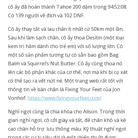
cô ấy đã hoàn thành Tahoe 200 dặm trong 94:52:08.
Có 139 người về đích và 102 DNF.
Cô ấy thay tất và lau chân ít nhất cứ 50km một lần.
Sau khi làm sạch chân, cô ấy thoa Desitin (một loại
kem trị hăm dành cho trẻ em) với số lượng lớn. Có
một số sản phẩm tương tự có sẵn bao gồm Bag
Balm và Squirrel’s Nut Butter.
Cô ấy cũng thoa nó
lên các bộ phận khác của cơ thể, nơi mà khi bị cọ xát
có thể tạo ra vết nứt nẻ.
Một trang web rất tốt với
thông tin về bàn chân là Fixing Your Feet của Jon
Vonhof:
https://www.fixingyourfeet.com/
Nghỉ ngơi cũng là chìa khóa cho Alison. Trong thời
gian nghỉ ngơi, cô cởi giày và tất, để chân khô và kê
cao chân hỗ trợ lưu thông máu.
Kỹ thuật nghỉ ngơi
trong các cự ly siêu dài là một chiến thuật được