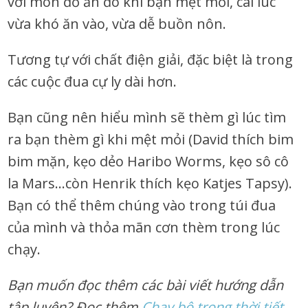
với món đồ ăn đó khi bạn mệt mỏi, cái lúc
vừa khó ăn vào, vừa dễ buồn nôn.
Tương tự với chất điện giải, đặc biệt là trong
các cuộc đua cự ly dài hơn.
Bạn cũng nên hiểu mình sẽ thèm gì lúc tìm
ra bạn thèm gì khi mệt mỏi (David thích bim
bim mặn, kẹo dẻo Haribo Worms, kẹo sô cô
la Mars…còn Henrik thích kẹo Katjes Tapsy).
Bạn có thể thêm chúng vào trong túi đua
của mình và thỏa mãn cơn thèm trong lúc
chạy.
Bạn muốn đọc thêm các bài viết hướng dẫn
tập luyện? Đọc thêm
Chạy bộ trong thời tiết