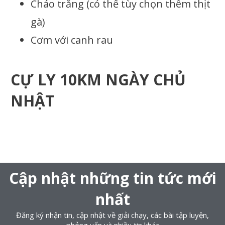
Cháo trắng (có thể tùy chọn thêm thịt
gà)
Cơm với canh rau
CỰ LY 10KM NGÀY CHỦ
NHẬT
Cập nhật những tin tức mới
nhất
Đăng ký nhận tin, cập nhật về giải chạy, các bài tập luyện,
phỏng vấn và nhiều tin khác