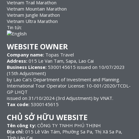
Vietnam Trail Marathon
Vietnam Mountain Marathon
Vietnam Jungle Marathon
Vietnam Ultra Marathon
Tin tức
WEBSITE OWNER
Company name:
Topas Travel
Address:
015 Le Van Tam, Sapa, Lao Cai
Business License:
5300145615 issued on 10/07/2023
(15th Adjustment)
by Lao Cai's Department of Investment and Planning.
International Tour Operator License: 10-001/2020/TCDL-
GP LHQT
issued on 31/10/2024 (3rd Adjustment) by VNAT.
Tax code:
5300145615
CHỦ SỞ HỮU WEBSITE
Tên công ty:
CÔNG TY TNHH PHÚ THỊNH
Địa chỉ:
015 Lê Văn Tám, Phường Sa Pa, Thị Xã Sa Pa,
Tỉnh Lào Cai