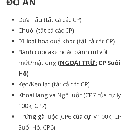
ĐỒ ĂN
Dưa hấu (tất cả các CP)
Chuối (tất cả các CP)
01 loại hoa quả khác (tất cả các CP)
Bánh cupcake hoặc bánh mì với
mứt/mật ong
(
NGOẠI TRỪ:
CP Suối
Hồ)
Kẹo/Kẹo lạc (tất cả các CP)
Khoai lang và Ngô luộc (CP7 của cự ly
100k; CP7)
Trứng gà luộc (CP6 của cự ly 100k, CP
Suối Hồ, CP6)