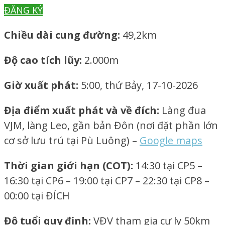
ĐĂNG KÝ
Chiều dài cung đường:
49,2km
Độ cao tích lũy:
2.000m
Giờ xuất phát:
5:00, thứ Bảy, 17-10-2026
Địa
điểm
xuất phát và về đích:
Làng đua
VJM, làng Leo, gần bản Đôn (nơi đặt phần lớn
cơ sở lưu trú tại Pù Luông)
–
Google maps
Thời gian giới hạn (COT):
14:30 tại CP5 –
16:30 tại CP6 – 19:00 tại CP7 – 22:30 tại CP8 –
00:00 tại ĐÍCH
Độ tuổi quy định:
VĐV tham gia cự ly 50km