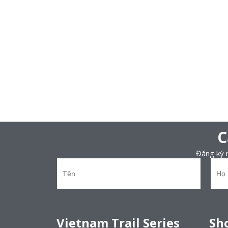
C
Đăng ký n
Vietnam Trail Series
Sh