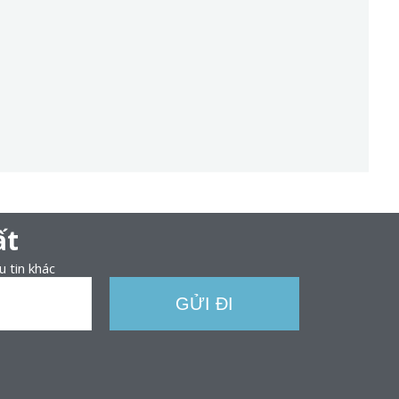
ất
u tin khác