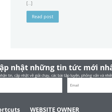
[…]
Read post
ập nhật những tin tức mới nh
hận tin, cập nhật về giải chạy, các bài tập luyện, phỏng vấn và nhiề
ortcuts
WEBSITE OWNER