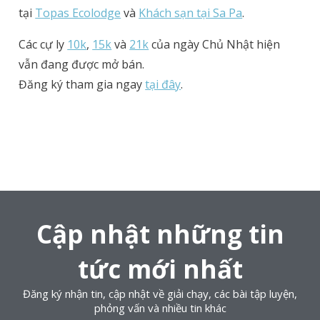
tại
Topas Ecolodge
và
Khách sạn tại Sa Pa
.
Các cự ly
10k
,
15k
và
21k
của ngày Chủ Nhật hiện
vẫn đang được mở bán.
Đăng ký tham gia ngay
tại đây
.
Cập nhật những tin
tức mới nhất
Đăng ký nhận tin, cập nhật về giải chạy, các bài tập luyện,
phỏng vấn và nhiều tin khác