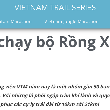
tain Marathon
Vietnam Jungle Marathon
 chạy bộ Rồng X
ng
viên
VTM
năm
nay
là
một
nhóm
gần
50
bạn
.
Với
những
lá
phổi
ngập
tràn
khí
lành
và
quy
phục
các
cự
ly
trải
dài
từ
10km
tới
21
km!