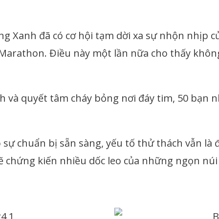
ng Xanh đã có cơ hội tạm dời xa sự nhộn nhịp 
 Marathon. Điều này một lần nữa cho thấy khôn
nh và quyết tâm cháy bỏng nơi đáy tim, 50 bạn n
ó sự chuẩn bị sẵn sàng, yếu tố thử thách vẫn là 
 sẽ chứng kiến nhiều dốc leo của những ngọn n