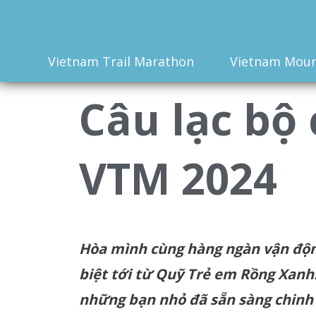
Vietnam Trail Marathon
Vietnam Moun
Câu lạc bộ
VTM 2024
Hòa
mình
cùng
hàng
ngàn
vận
độ
biệt
tới
t
ừ
Quỹ
Trẻ
em
Rồng
Xanh
những
bạn
nhỏ
đã
sẵn
sàng
chinh