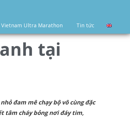
Vietnam Ultra Marathon
Tin tức
anh tại
nhỏ
đam
mê
chạy
bộ
vô
cùng
đặc
ết
tâm
cháy
bỏng
nơi
đáy
tim
,