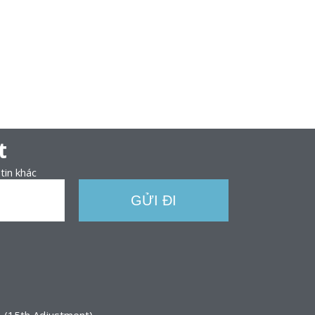
t
tin khác