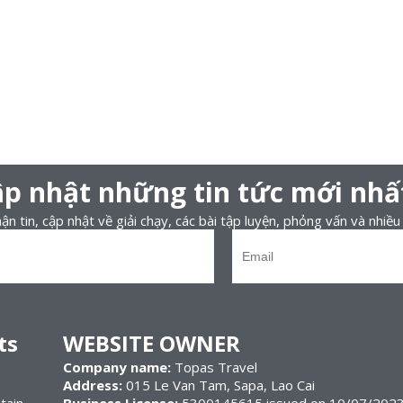
p nhật những tin tức mới nhấ
n tin, cập nhật về giải chạy, các bài tập luyện, phỏng vấn và nhiều 
ts
WEBSITE OWNER
Company name:
Topas Travel
Address:
015 Le Van Tam, Sapa, Lao Cai