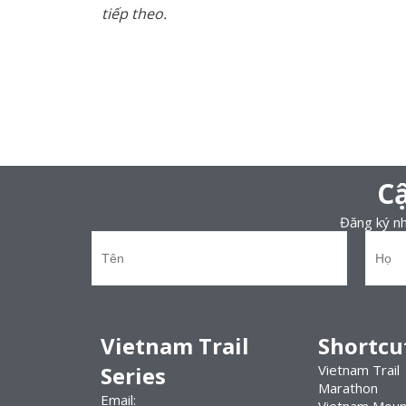
tiếp theo.
Cậ
Đăng ký nhậ
Vietnam Trail
Shortcu
Series
Vietnam Trail
Marathon
Email: